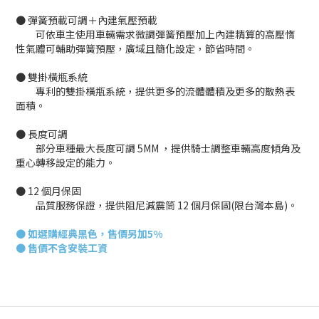
● 彈簧預載可調＋內建氣壓預載
可依車主使用車輛需求微調彈簧預壓加上內建精算的高壓惰
性氣體可輔助彈簧預壓，廣域且簡化設定，節省時間。
● 雙掛橫瓶系統
專利的雙掛橫瓶系統，提供更多的流體體積及更多的散熱表
面積。
● 長度可調
部分車種最大長度可調 5MM ，提供騎士調整車輛高度傾角及
重心轉移設定的能力。
● 12 個月保固
品質服務保證，提供阻尼減震筒 12 個月保固(限台灣本島)。
●
如選購經典黑色，售價另加
5%
●
售價不含安裝工資