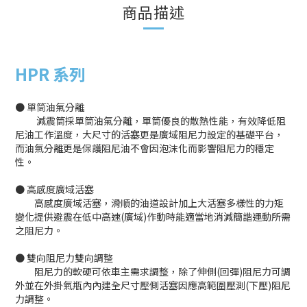
商品描述
H
PR 系列
● 單筒油氣分離
減震筒採單筒油氣分離，單筒優良的散熱性能，有效降低阻
尼油工作溫度，大尺寸的活塞更是廣域阻尼力設定的基礎平台，
而油氣分離更是保護阻尼油不會因泡沫化而影響阻尼力的穩定
性。
● 高感度廣域活塞
高感度廣域活塞，滑順的油道設計加上大活塞多樣性的力矩
變化提供避震在低中高速(廣域)作動時能適當地消減簡諧運動所需
之阻尼力。
● 雙向阻尼力雙向調整
阻尼力的軟硬可依車主需求調整，除了伸側(回彈)阻尼力可調
外並在外掛氣瓶內內建全尺寸壓側活塞因應高範圍壓測(下壓)阻尼
力調整。