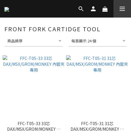
FRONT FORK CARTIDGE TOOL
商品排序
每頁顯示 24 個
FFC-T05-33 33芯
FFC-T05-31 31芯
DAX/MSX/GROM/MONKEY 內
DAX/MSX/GROM/MONKEY 內