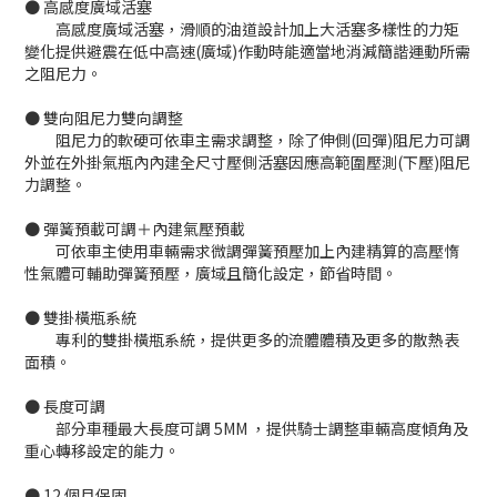
● 高感度廣域活塞
高感度廣域活塞，滑順的油道設計加上大活塞多樣性的力矩
變化提供避震在低中高速(廣域)作動時能適當地消減簡諧運動所需
之阻尼力。
● 雙向阻尼力雙向調整
阻尼力的軟硬可依車主需求調整，除了伸側(回彈)阻尼力可調
外並在外掛氣瓶內內建全尺寸壓側活塞因應高範圍壓測(下壓)阻尼
力調整。
● 彈簧預載可調＋內建氣壓預載
可依車主使用車輛需求微調彈簧預壓加上內建精算的高壓惰
性氣體可輔助彈簧預壓，廣域且簡化設定，節省時間。
● 雙掛橫瓶系統
專利的雙掛橫瓶系統，提供更多的流體體積及更多的散熱表
面積。
● 長度可調
部分車種最大長度可調 5MM ，提供騎士調整車輛高度傾角及
重心轉移設定的能力。
● 12 個月保固