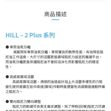
商品描述
HILL
–
2 Plus 系列
● 單筒油氣分離
減震筒採單筒油氣分離，單筒優良的散熱性能，有效降低阻
尼油工作溫度，大尺寸的活塞更是廣域阻尼力設定的基礎平台，
而油氣分離更是保護阻尼油不會因泡沫化而影響阻尼力的穩定
性。
● 高感度廣域活塞
高感度廣域活塞，滑順的油道設計加上大活塞多樣性的力矩
變化提供避震在低中高速(廣域)作動時能適當地消減簡諧運動所需
之阻尼力。
● 雙向阻尼力雙向調整
阻尼力的軟硬可依車主需求調整，除了伸側(回彈)阻尼力可調