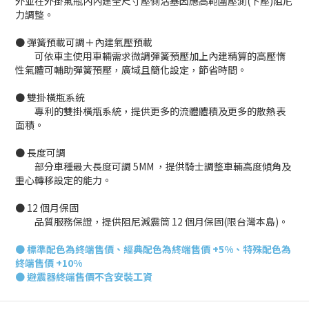
外並在外掛氣瓶內內建全尺寸壓側活塞因應高範圍壓測(下壓)阻尼
力調整。
● 彈簧預載可調＋內建氣壓預載
可依車主使用車輛需求微調彈簧預壓加上內建精算的高壓惰
性氣體可輔助彈簧預壓，廣域且簡化設定，節省時間。
● 雙掛橫瓶系統
專利的雙掛橫瓶系統，提供更多的流體體積及更多的散熱表
面積。
● 長度可調
部分車種最大長度可調 5MM ，提供騎士調整車輛高度傾角及
重心轉移設定的能力。
● 12 個月保固
品質服務保證，提供阻尼減震筒 12 個月保固(限台灣本島)。
●
標準配色為終端售價、經典配色為終端售價 +5%、特殊配色為
終端售價 +10%
● 避震器終端
售價不含安裝工資