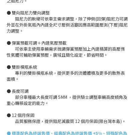
之阻尼力。
● 雙向阻尼力雙向調整
阻尼力的軟硬可依車主需求調整，除了伸側(回彈)阻尼力可調
外並在外掛氣瓶內內建全尺寸壓側活塞因應高範圍壓測(下壓)阻尼
力調整。
● 彈簧預載可調＋內建氣壓預載
可依車主使用車輛需求微調彈簧預壓加上內建精算的高壓惰
性氣體可輔助彈簧預壓，廣域且簡化設定，節省時間。
● 雙掛橫瓶系統
專利的雙掛橫瓶系統，提供更多的流體體積及更多的散熱表
面積。
● 長度可調
部分車種最大長度可調 5MM ，提供騎士調整車輛高度傾角及
重心轉移設定的能力。
● 12 個月保固
品質服務保證，提供阻尼減震筒 12 個月保固(限台灣本島)。
●
標準配色為終端售價、經典配色為終端售價 +5%、特殊配色為