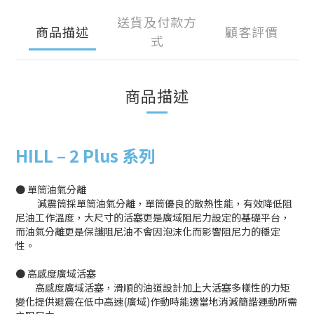
送貨及付款方
商品描述
顧客評價
式
商品描述
HILL
–
2 Plus 系列
● 單筒油氣分離
減震筒採單筒油氣分離，單筒優良的散熱性能，有效降低阻
尼油工作溫度，大尺寸的活塞更是廣域阻尼力設定的基礎平台，
而油氣分離更是保護阻尼油不會因泡沫化而影響阻尼力的穩定
性。
● 高感度廣域活塞
高感度廣域活塞，滑順的油道設計加上大活塞多樣性的力矩
變化提供避震在低中高速(廣域)作動時能適當地消減簡諧運動所需