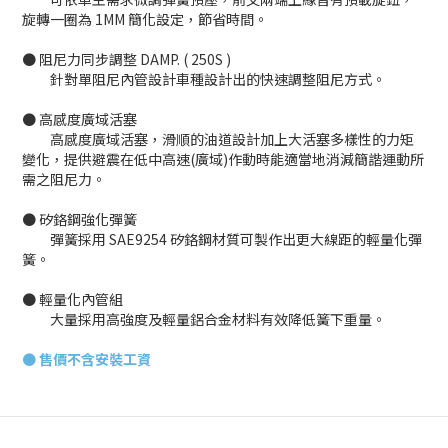
旋轉一圈為 1MM 簡化設定，節省時間。
● 阻尼力同步調整 DAMP. ( 250S )
針對單阻尼內管設計車種設計出的快速調整阻尼方式。
● 高感度廣域活塞
高感度廣域活塞，滑順的油道設計加上大活塞多樣性的力矩
變化，提供避震在低中高速(廣域)作動時能適當地消減簡諧運動所
需之阻尼力。
● 矽鉻鋼強化彈簧
彈簧採用 SAE9254 矽鉻鋼材質可製作出更大線距的輕量化彈
簧。
● 輕量化內管組
大量採用高強度及輕量鋁合金材料有效降低簧下重量。
●
售價不含安裝工資