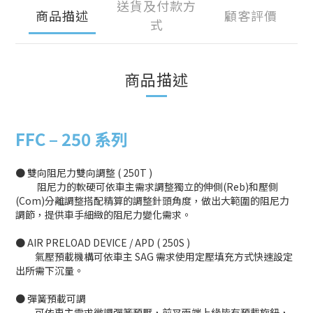
送貨及付款方
商品描述
顧客評價
式
商品描述
FFC –
250 系列
● 雙向阻尼力雙向調整 ( 250T )
阻尼力的軟硬可依車主需求調整獨立的伸側(Reb)和壓側
(Com)分離調整搭配精算的調整針頭角度，做出大範圍的阻尼力
調節，提供車手細緻的阻尼力變化需求。
● AIR PRELOAD DEVICE / APD ( 250S )
氣壓預載機構可依車主 SAG 需求使用定壓填充方式快速設定
出所需下沉量。
● 彈簧預載可調
可依車主需求微調彈簧預壓，前叉兩端上緣皆有預載旋鈕，