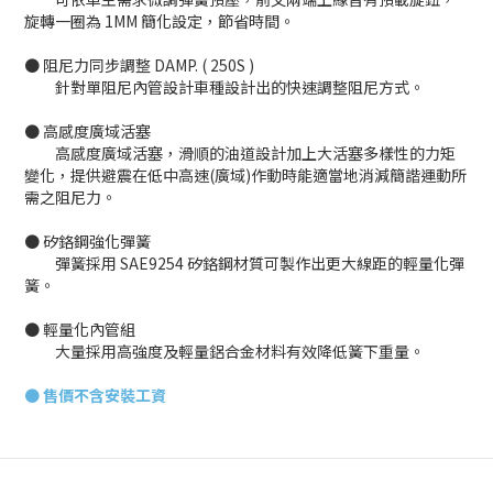
旋轉一圈為 1MM 簡化設定，節省時間。
● 阻尼力同步調整 DAMP. ( 250S )
針對單阻尼內管設計車種設計出的快速調整阻尼方式。
● 高感度廣域活塞
高感度廣域活塞，滑順的油道設計加上大活塞多樣性的力矩
變化，提供避震在低中高速(廣域)作動時能適當地消減簡諧運動所
需之阻尼力。
● 矽鉻鋼強化彈簧
彈簧採用 SAE9254 矽鉻鋼材質可製作出更大線距的輕量化彈
簧。
● 輕量化內管組
大量採用高強度及輕量鋁合金材料有效降低簧下重量。
●
售價不含安裝工資