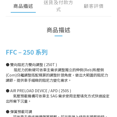
送貨及付款方
商品描述
顧客評價
式
商品描述
FFC –
250 系列
● 雙向阻尼力雙向調整 ( 250T )
阻尼力的軟硬可依車主需求調整獨立的伸側(Reb)和壓側
(Com)分離調整搭配精算的調整針頭角度，做出大範圍的阻尼力
調節，提供車手細緻的阻尼力變化需求。
● AIR PRELOAD DEVICE / APD ( 250S )
氣壓預載機構可依車主 SAG 需求使用定壓填充方式快速設定
出所需下沉量。
● 彈簧預載可調
可依車主需求微調彈簧預壓，前叉兩端上緣皆有預載旋鈕，