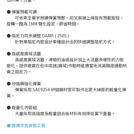
● 彈簧預載可調
可依車主需求微調彈簧預壓，前叉兩端上緣皆有預載旋鈕，
旋轉一圈為 1MM 簡化設定，節省時間。
● 阻尼力同步調整 DAMP. ( 250S )
針對單阻尼內管設計車種設計出的快速調整阻尼方式。
● 高感度廣域活塞
高感度廣域活塞，滑順的油道設計加上大活塞多樣性的力矩
變化，提供避震在低中高速(廣域)作動時能適當地消減簡諧運動所
需之阻尼力。
● 矽鉻鋼強化彈簧
彈簧採用 SAE9254 矽鉻鋼材質可製作出更大線距的輕量化彈
簧。
● 輕量化內管組
大量採用高強度及輕量鋁合金材料有效降低簧下重量。
●
售價不含安裝工資