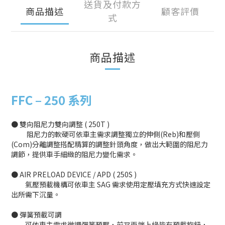
送貨及付款方
商品描述
顧客評價
式
商品描述
FFC –
250 系列
● 雙向阻尼力雙向調整 ( 250T )
阻尼力的軟硬可依車主需求調整獨立的伸側(Reb)和壓側
(Com)分離調整搭配精算的調整針頭角度，做出大範圍的阻尼力
調節，提供車手細緻的阻尼力變化需求。
● AIR PRELOAD DEVICE / APD ( 250S )
氣壓預載機構可依車主 SAG 需求使用定壓填充方式快速設定
出所需下沉量。
● 彈簧預載可調
可依車主需求微調彈簧預壓，前叉兩端上緣皆有預載旋鈕，