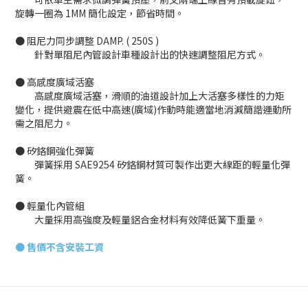
旋轉一圈為 1MM 簡化設定，節省時間。
● 阻尼力同步調整 DAMP. ( 250S )
針對單阻尼內管設計車種設計出的快速調整阻尼方式。
● 高感度廣域活塞
高感度廣域活塞，滑順的油道設計加上大活塞多樣性的力矩
變化，提供避震在低中高速(廣域)作動時能適當地消減簡諧運動所
需之阻尼力。
● 矽鉻鋼強化彈簧
彈簧採用 SAE9254 矽鉻鋼材質可製作出更大線距的輕量化彈
簧。
● 輕量化內管組
大量採用高強度及輕量鋁合金材料有效降低簧下重量。
●
售價不含安裝工資