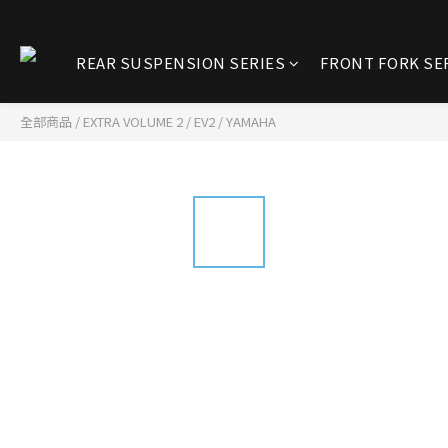
REAR SUSPENSION SERIES
FRONT FORK SE
全部商品
/
EXTRA VOLUME 2 / EV2
/
YAMAHA