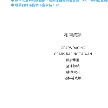
●
標準配色為終端售價、經典配色為終端售價 +5%、特殊配色為終
● 避震器終端
售價不含安裝工資
相關資訊
GEARS RACING
GEARS RACING TAIWAN
關於集亞
全球據點
購物須知
隱私權政策