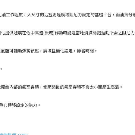
工作溫度，大尺寸的活塞更是廣域阻尼力設定的基礎平台，而油氣分離
提供避震在低中高速(廣域)作動時能適當地消減簡諧運動所需之阻尼力
氣體可輔助彈簧預壓，廣域且簡化設定，節省時間。
。
原始內部的氣室容積，使壓縮後的氣室容積不會太小而產生高溫。
重心轉移設定的能力。