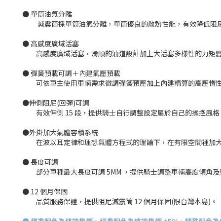
● 單筒油氣分離
減震筒採單筒油氣分離，單筒優良的散熱性能，有效降低阻尼油
● 高感度廣域活塞
高感度廣域活塞，滑順的油道設計加上大活塞多樣性的力矩變化
● 彈簧預載可調＋內建氣壓預載
可依車主使用車輛需求微調彈簧預壓加上內建精算的高壓惰性
●伸側阻尼(回彈)可調
有效伸側 15 段，提供騎士自行調整設定屬於自己的操控風格
●外掛加大氣體容積系統
在波以耳定律和理想氣體方程式的理論下，在有限空間裡加大
● 長度可調
部分車種最大長度可調 5MM ，提供騎士調整車輛高度傾角及
● 12 個月保固
品質服務保證，提供阻尼減震筒 12 個月保固(限台灣本島)。