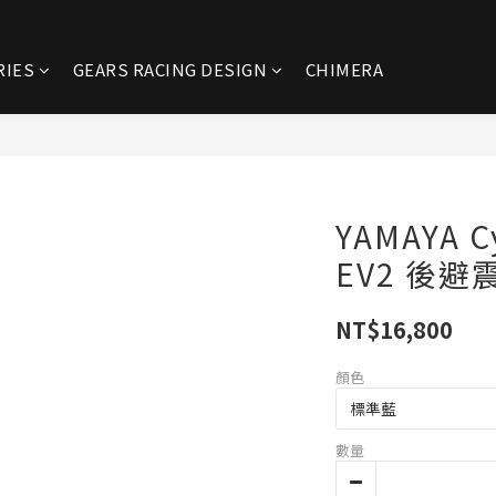
RIES
GEARS RACING DESIGN
CHIMERA
YAMAYA C
EV2 後避
NT$16,800
顏色
數量