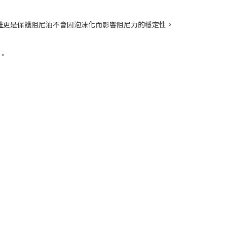
更是保護阻尼油不會因泡沫化而影響阻尼力的穩定性。
。