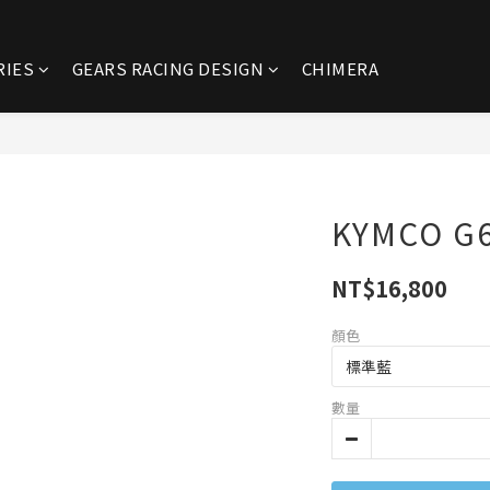
RIES
GEARS RACING DESIGN
CHIMERA
KYMCO G
NT$16,800
顏色
數量