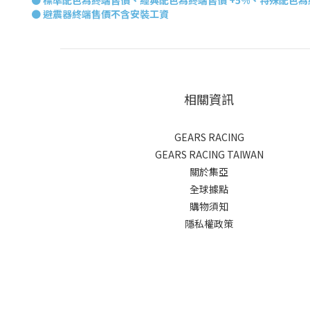
●
標準配色為終端售價、經典配色為終端售價 +5%、特殊配色為終
● 避震器終端
售價不含安裝工資
相關資訊
GEARS RACING
GEARS RACING TAIWAN
關於集亞
全球據點
購物須知
隱私權政策