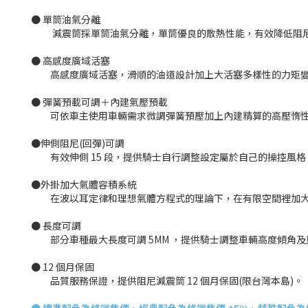
● 單筒油氣分離
減震筒採單筒油氣分離，單筒優良的散熱性能，有效降低阻尼油
● 高感度廣域活塞
高感度廣域活塞，滑順的油道設計加上大活塞多樣性的力矩變化
● 彈簧預載可調＋內建氣壓預載
可依車主使用車輛需求微調彈簧預壓加上內建精算的高壓惰性
●伸側阻尼(回彈)可調
有效伸側 15 段，提供騎士自行調整設定屬於自己的操控風格
●外掛加大氣體容積系統
在波以耳定律和理想氣體方程式的理論下，在有限空間裡加大
● 長度可調
部分車種最大長度可調 5MM ，提供騎士調整車輛高度傾角及
● 12 個月保固
品質服務保證，提供阻尼減震筒 12 個月保固(限台灣本島)。