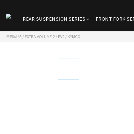
REAR SUSPENSION SERIES
FRONT FORK SE
全部商品
/
EXTRA VOLUME 2 / EV2
/
KYMCO