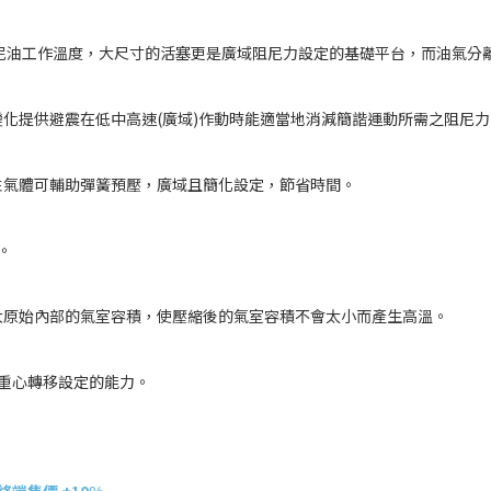
工作溫度，大尺寸的活塞更是廣域阻尼力設定的基礎平台，而油氣分離
提供避震在低中高速(廣域)作動時能適當地消減簡諧運動所需之阻尼力
氣體可輔助彈簧預壓，廣域且簡化設定，節省時間。
。
原始內部的氣室容積，使壓縮後的氣室容積不會太小而產生高溫。
重心轉移設定的能力。