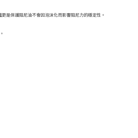
更是保護阻尼油不會因泡沫化而影響阻尼力的穩定性。
。