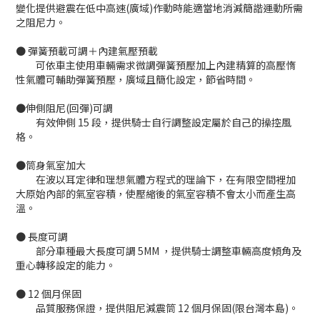
變化提供避震在低中高速(廣域)作動時能適當地消減簡諧運動所需
之阻尼力。
● 彈簧預載可調＋內建氣壓預載
可依車主使用車輛需求微調彈簧預壓加上內建精算的高壓惰
性氣體可輔助彈簧預壓，廣域且簡化設定，節省時間。
●伸側阻尼(回彈)可調
有效伸側 15 段，提供騎士自行調整設定屬於自己的操控風
格。
●筒身氣室加大
在波以耳定律和理想氣體方程式的理論下，在有限空間裡加
大原始內部的氣室容積，使壓縮後的氣室容積不會太小而產生高
溫。
● 長度可調
部分車種最大長度可調 5MM ，提供騎士調整車輛高度傾角及
重心轉移設定的能力。
● 12 個月保固
品質服務保證，提供阻尼減震筒 12 個月保固(限台灣本島)。