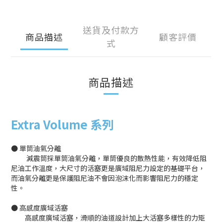
送貨及付款方
商品描述
顧客評價
式
商品描述
Extra Volume 系列
● 單筒油氣分離
減震筒採單筒油氣分離，單筒優良的散熱性能，有效降低阻
尼油工作溫度，大尺寸的活塞更是廣域阻尼力設定的基礎平台，
而油氣分離更是保護阻尼油不會因泡沫化而影響阻尼力的穩定
性。
● 高感度廣域活塞
高感度廣域活塞，滑順的油道設計加上大活塞多樣性的力矩