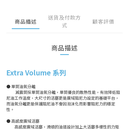
送貨及付款方
商品描述
顧客評價
式
商品描述
Extra Volume 系列
● 單筒油氣分離
減震筒採單筒油氣分離，單筒優良的散熱性能，有效降低阻
尼油工作溫度，大尺寸的活塞更是廣域阻尼力設定的基礎平台，
而油氣分離更是保護阻尼油不會因泡沫化而影響阻尼力的穩定
性。
● 高感度廣域活塞
高感度廣域活塞，滑順的油道設計加上大活塞多樣性的力矩