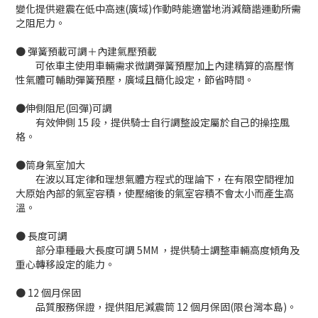
變化提供避震在低中高速(廣域)作動時能適當地消減簡諧運動所需
之阻尼力。
● 彈簧預載可調＋內建氣壓預載
可依車主使用車輛需求微調彈簧預壓加上內建精算的高壓惰
性氣體可輔助彈簧預壓，廣域且簡化設定，節省時間。
●伸側阻尼(回彈)可調
有效伸側 15 段，提供騎士自行調整設定屬於自己的操控風
格。
●筒身氣室加大
在波以耳定律和理想氣體方程式的理論下，在有限空間裡加
大原始內部的氣室容積，使壓縮後的氣室容積不會太小而產生高
溫。
● 長度可調
部分車種最大長度可調 5MM ，提供騎士調整車輛高度傾角及
重心轉移設定的能力。
● 12 個月保固
品質服務保證，提供阻尼減震筒 12 個月保固(限台灣本島)。