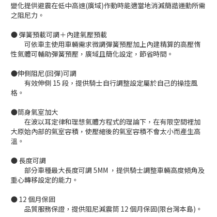
變化提供避震在低中高速(廣域)作動時能適當地消減簡諧運動所需
之阻尼力。
● 彈簧預載可調＋內建氣壓預載
可依車主使用車輛需求微調彈簧預壓加上內建精算的高壓惰
性氣體可輔助彈簧預壓，廣域且簡化設定，節省時間。
●伸側阻尼(回彈)可調
有效伸側 15 段，提供騎士自行調整設定屬於自己的操控風
格。
●筒身氣室加大
在波以耳定律和理想氣體方程式的理論下，在有限空間裡加
大原始內部的氣室容積，使壓縮後的氣室容積不會太小而產生高
溫。
● 長度可調
部分車種最大長度可調 5MM ，提供騎士調整車輛高度傾角及
重心轉移設定的能力。
● 12 個月保固
品質服務保證，提供阻尼減震筒 12 個月保固(限台灣本島)。