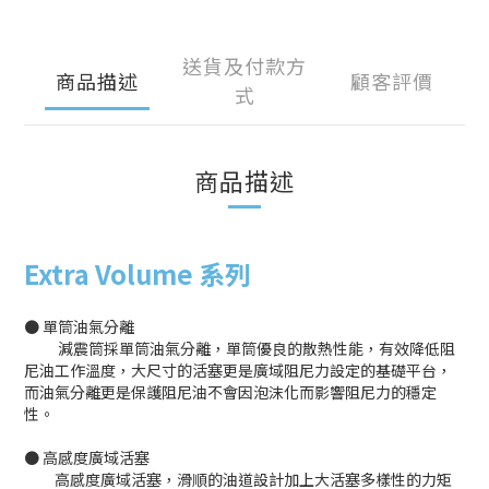
送貨及付款方
商品描述
顧客評價
式
商品描述
Extra Volume 系列
● 單筒油氣分離
減震筒採單筒油氣分離，單筒優良的散熱性能，有效降低阻
尼油工作溫度，大尺寸的活塞更是廣域阻尼力設定的基礎平台，
而油氣分離更是保護阻尼油不會因泡沫化而影響阻尼力的穩定
性。
● 高感度廣域活塞
高感度廣域活塞，滑順的油道設計加上大活塞多樣性的力矩